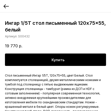
Ингар 1/5Т стол письменный 120x75x55,
белый
Артикул:
S00432
19 770
р.
Купить
Стол письменный Ингар 1/5Т, 120x75x55, цвет Белый. Стол
комплектуется столешницей, двумя металлическими ножками и
тумбой под столешницу с пятью выдвижными ящиками.
Конструкция столешницы - тамбурат (рамка из ДСП и HDF с
сотовым заполнением) - популярная современная технология,
активно внедряемая крупнейшими производителями для
изготовления мебели по скандинавским стандартам. Ножки -
крашенный металл в белый цвет. Опоры ножек регулируемые.