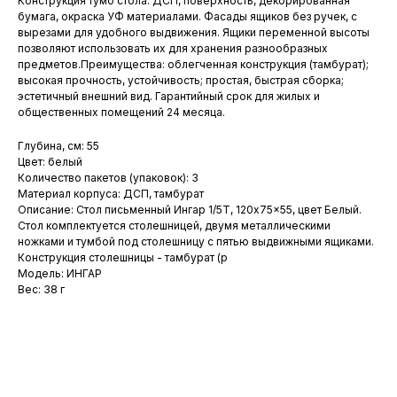
Конструкция тумб стола: ДСП, поверхность, декорированная
бумага, окраска УФ материалами. Фасады ящиков без ручек, с
вырезами для удобного выдвижения. Ящики переменной высоты
позволяют использовать их для хранения разнообразных
предметов.Преимущества: облегченная конструкция (тамбурат);
высокая прочность, устойчивость; простая, быстрая сборка;
эстетичный внешний вид. Гарантийный срок для жилых и
общественных помещений 24 месяца.
Глубина, см: 55
Цвет: белый
Количество пакетов (упаковок): 3
Материал корпуса: ДСП, тамбурат
Описание: Стол письменный Ингар 1/5Т, 120x75x55, цвет Белый.
Стол комплектуется столешницей, двумя металлическими
ножками и тумбой под столешницу с пятью выдвижными ящиками.
Конструкция столешницы - тамбурат (р
Модель: ИНГАР
Вес: 38 г