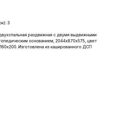
к): 3
двухспальная раздвижная с двумя выдвижными
ртопедическим основанием, 2044х870х575, цвет
160х200. Изготовлена из кашированного ДСП