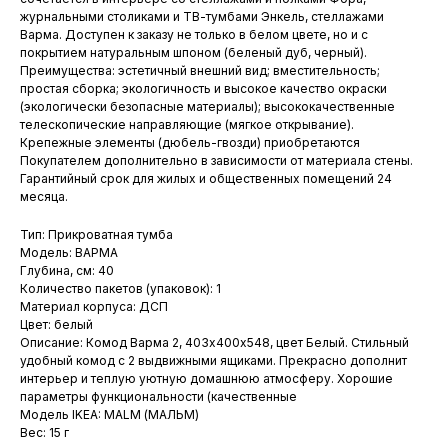
журнальными столиками и ТВ-тумбами Энкель, стеллажами
Варма. Доступен к заказу не только в белом цвете, но и с
покрытием натуральным шпоном (беленый дуб, черный).
Преимущества: эстетичный внешний вид; вместительность;
простая сборка; экологичность и высокое качество окраски
(экологически безопасные материалы); высококачественные
телескопические направляющие (мягкое открывание).
Крепежные элементы (дюбель-гвозди) приобретаются
Покупателем дополнительно в зависимости от материала стены.
Гарантийный срок для жилых и общественных помещений 24
месяца.
Тип: Прикроватная тумба
Модель: ВАРМА
Глубина, см: 40
Количество пакетов (упаковок): 1
Материал корпуса: ДСП
Цвет: белый
Описание: Комод Варма 2, 403х400х548, цвет Белый. Стильный
удобный комод с 2 выдвижными ящиками. Прекрасно дополнит
интерьер и теплую уютную домашнюю атмосферу. Хорошие
параметры функциональности (качественные
Модель IKEA: MALM (МАЛЬМ)
Вес: 15 г